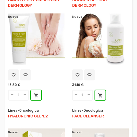
DERMOLOGY
DERMOLOGY
Nuevo
Nuevo
favorite_border
visibility
favorite_border
visibility
18,50 €
31,10 €
shopping_cart
shopping_cart
Linea-Oncologica
Linea-Oncologica
HYALURONIC GEL 1.2
FACE CLEANSER
Nuevo
Nuevo