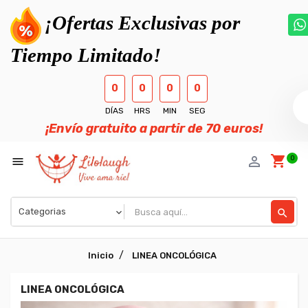
¡Ofertas Exclusivas por
Tiempo Limitado!
0
0
0
0
DÍAS
HRS
MIN
SEG
¡Envío gratuito a partir de 70 euros!
shopping_cart
person_outline
0

search
Inicio
LINEA ONCOLÓGICA
LINEA ONCOLÓGICA