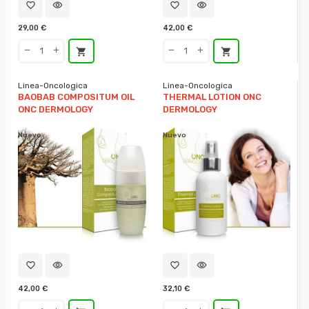
favorite_border
visibility
favorite_border
visibility
29,00 €
42,00 €
shopping_cart
shopping_cart
Linea-Oncologica
Linea-Oncologica
BAOBAB COMPOSITUM OIL
THERMAL LOTION ONC
ONC DERMOLOGY
DERMOLOGY
Nuevo
Nuevo
favorite_border
visibility
favorite_border
visibility
42,00 €
32,10 €