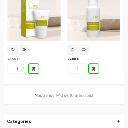
favorite_border
visibility
favorite_border
visibility
25,00 €
29,00 €
shopping_cart
shopping_cart
Mostrando 1-10 de 10 artículo(s)
Categories
