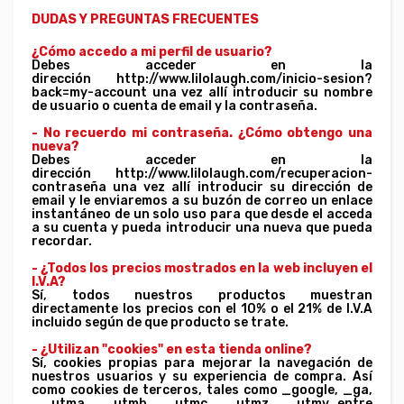
DUDAS Y PREGUNTAS FRECUENTES
¿Cómo accedo a mi perfil de usuario?
Debes acceder en la
dirección http://www.lilolaugh.com/inicio-sesion?
back=my-account una vez allí introducir su nombre
de usuario o cuenta de email y la contraseña.
- No recuerdo mi contraseña. ¿Cómo obtengo una
nueva?
Debes acceder en la
dirección http://www.lilolaugh.com/recuperacion-
contraseña una vez allí introducir su dirección de
email y le enviaremos a su buzón de correo un enlace
instantáneo de un solo uso para que desde el acceda
a su cuenta y pueda introducir una nueva que pueda
recordar.
- ¿Todos los precios mostrados en la web incluyen el
I.V.A?
Sí, todos nuestros productos muestran
directamente los precios con el 10% o el 21% de I.V.A
incluido según de que producto se trate.
- ¿Utilizan "cookies" en esta tienda online?
Sí, cookies propias para mejorar la navegación de
nuestros usuarios y su experiencia de compra. Así
como cookies de terceros, tales como _google, _ga,
__utma, __utmb, __utmc, __utmz, __utmv, entre