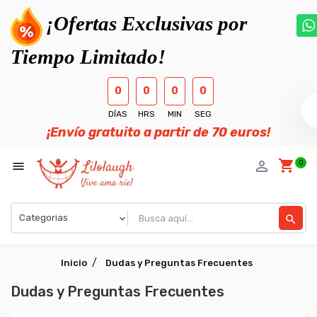
¡Ofertas Exclusivas por
Tiempo Limitado!
0
0
0
0
DÍAS
HRS
MIN
SEG
¡Envío gratuito a partir de 70 euros!
shopping_cart
person_outline
0

search
Inicio
Dudas y Preguntas Frecuentes
Dudas y Preguntas Frecuentes