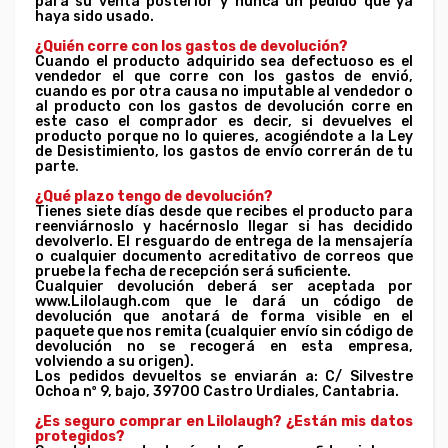
para su venta posterior y nunca un pedido que ya
haya sido usado.
¿Quién corre con los gastos de devolución?
Cuando el producto adquirido sea defectuoso es el
vendedor el que corre con los gastos de envió,
cuando es por otra causa no imputable al vendedor o
al producto con los gastos de devolución corre en
este caso el comprador es decir, si devuelves el
producto porque no lo quieres, acogiéndote a la Ley
de Desistimiento, los gastos de envío correrán de tu
parte
.
¿Qué plazo tengo de devolución?
Tienes siete días desde que recibes el producto para
reenviárnoslo y hacérnoslo llegar si has decidido
devolverlo. El resguardo de entrega de la mensajería
o cualquier documento acreditativo de correos que
pruebe la fecha de recepción será suficiente.
Cualquier devolución deberá ser aceptada por
www.Lilolaugh.com que le dará un código de
devolución que anotará de forma visible en el
paquete que nos remita (cualquier envío sin código de
devolución no se recogerá en esta empresa,
volviendo a su origen).
Los pedidos devueltos se enviarán a: C/ Silvestre
Ochoa nº 9, bajo, 39700 Castro Urdiales, Cantabria.
¿Es seguro comprar en Lilolaugh? ¿Están mis datos
protegidos?