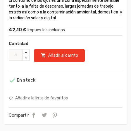
El contorno de los ojos es una zona especialmente sensible
tanto a la falta de descanso, largas jornadas de trabajo
estrés así como a la contaminación ambiental, domestica y
la radiación solar y digital.
42,10 €
Impuestos incluidos
Cantidad

Añadir al carrito

En stock
Añadir a la lista de favoritos
favorite_border
Compartir