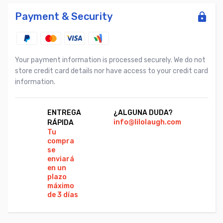
Payment & Security
Your payment information is processed securely. We do not
store credit card details nor have access to your credit card
information.
ENTREGA
¿ALGUNA DUDA?
PA
info@lilolaugh.com
Vi
RÁPIDA
Ca
Tu
Co
compra
se
enviará
en un
plazo
máximo
de 3 días