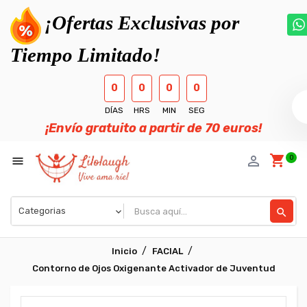
¡Ofertas Exclusivas por
Tiempo Limitado!
0
0
0
0
DÍAS
HRS
MIN
SEG
¡Envío gratuito a partir de 70 euros!
shopping_cart
person_outline
0

search
Inicio
FACIAL
Contorno de Ojos Oxigenante Activador de Juventud