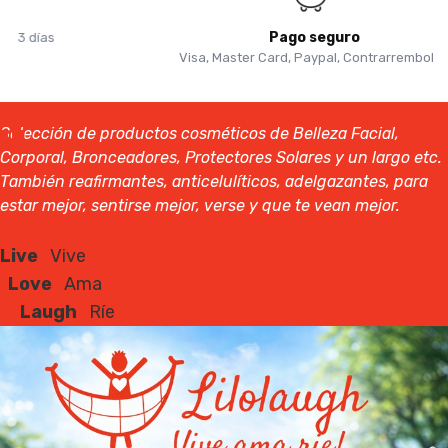
Pago seguro
Visa, Master Card, Paypal, Contrarrembolso
Selección de productos cosméticos de Belleza Facial,
Corporal, Bronceadores, Protectores Solares y un largo etc.
También reafirmantes, anticelulíticos, adelgazantes, para
estar mejor, sentirse mejor, verse y que te vean mejor.
Live
Vive
Love
Ama
Laugh
Ríe