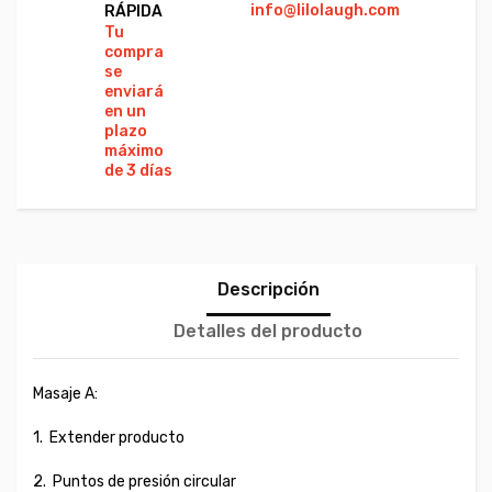
info@lilolaugh.com
Vi
RÁPIDA
Ca
Tu
Co
compra
se
enviará
en un
plazo
máximo
de 3 días
Descripción
Detalles del producto
Masaje A:
1.
Extender producto
2.
Puntos de presión circular