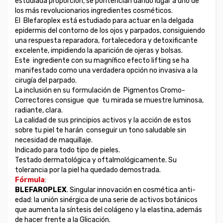
estudiada proporción, se pontencian dando lugar a uno de
los más revolucionarios ingredientes cosméticos.
El Blefaroplex está estudiado para actuar en la delgada
epidermis del contorno de los ojos y parpados, consiguiendo
una respuesta reparadora, fortalecedora y detoxificante
excelente, impidiendo la aparición de ojeras y bolsas.
Este ingrediente con su magnífico efecto lifting se ha
manifestado como una verdadera opción no invasiva a la
cirugía del parpado.
La inclusión en su formulación de Pigmentos Cromo-
Correctores consigue que tu mirada se muestre luminosa,
radiante, clara.
La calidad de sus principios activos y la acción de estos
sobre tu piel te harán conseguir un tono saludable sin
necesidad de maquillaje.
Indicado para t
odo tipo de pieles.
Testado dermatológica y oftalmológicamente. Su
tolerancia por la piel ha quedado demostrada.
Fórmula
:
BLEFAROPLEX
. Singular innovación en cosmética anti-
edad: la unión sinérgica de una serie de activos botánicos
que aumenta la síntesis del colágeno y la elastina, además
de hacer frente a la Glicación.