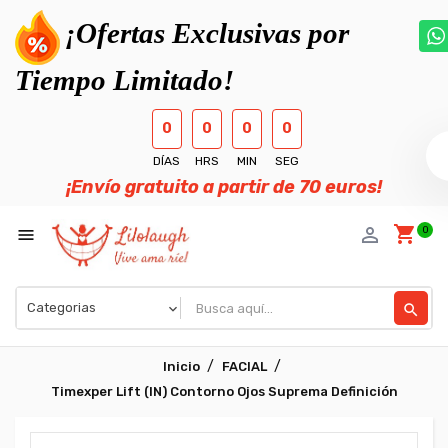
¡Ofertas Exclusivas por
Tiempo Limitado!
0
0
0
0
DÍAS
HRS
MIN
SEG
¡Envío gratuito a partir de 70 euros!
shopping_cart
person_outline
0

search
Inicio
FACIAL
Timexper Lift (IN) Contorno Ojos Suprema Definición