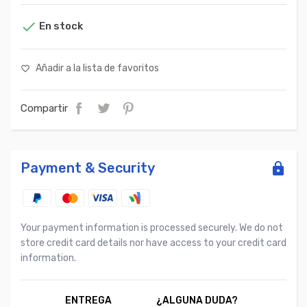

En stock
Añadir a la lista de favoritos
favorite_border
Compartir
Payment & Security
Your payment information is processed securely. We do not
store credit card details nor have access to your credit card
information.
ENTREGA
¿ALGUNA DUDA?
PA