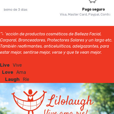
Pago seguro
Visa, Master Card, Paypal, Contrarrembolso
Selección de productos cosméticos de Belleza Facial,
Corporal, Bronceadores, Protectores Solares y un largo etc.
También reafirmantes, anticelulíticos, adelgazantes, para
estar mejor, sentirse mejor, verse y que te vean mejor.
Live
Vive
Love
Ama
Laugh
Ríe