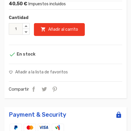
40,50 €
Impuestos incluidos
Cantidad

Añadir al carrito

En stock
Añadir a la lista de favoritos
favorite_border
Compartir
Payment & Security