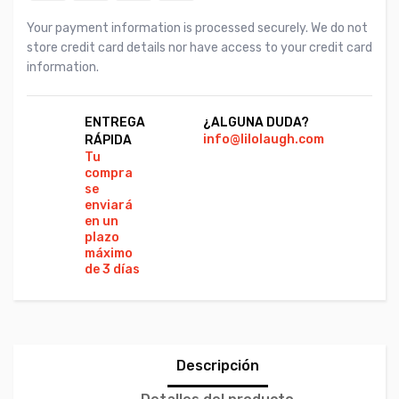
Your payment information is processed securely. We do not
store credit card details nor have access to your credit card
information.
ENTREGA
¿ALGUNA DUDA?
PA
info@lilolaugh.com
Vi
RÁPIDA
Ca
Tu
Co
compra
se
enviará
en un
plazo
máximo
de 3 días
Descripción