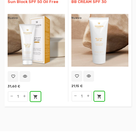
Sun Block SPF 50 Oil Free
BB CREAM SPF 30
Nuevo
Nuevo
favorite_border
visibility
favorite_border
visibility
21,15 €
31,60 €
shopping_cart
shopping_cart