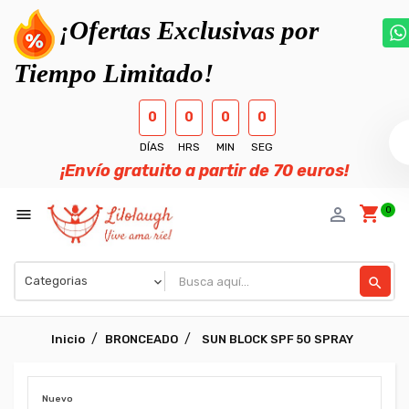
¡Ofertas Exclusivas por
Tiempo Limitado!
0
0
0
0
DÍAS
HRS
MIN
SEG
¡Envío gratuito a partir de 70 euros!
shopping_cart
person_outline
0

search
Inicio
BRONCEADO
SUN BLOCK SPF 50 SPRAY
Nuevo