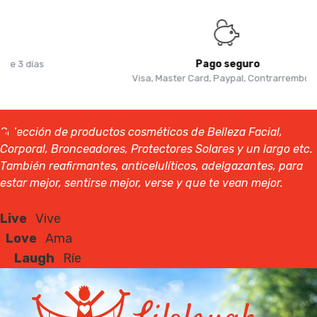
Pago seguro
Visa, Master Card, Paypal, Contrarrembolso
Selección de productos cosméticos de Belleza Facial,
Corporal, Bronceadores, Protectores Solares y un largo etc.
También reafirmantes, anticelulíticos, adelgazantes, para
estar mejor, sentirse mejor, verse y que te vean mejor.
Live
Vive
Love
Ama
Laugh
Ríe