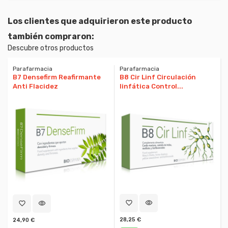
Los clientes que adquirieron este producto
también compraron:
Descubre otros productos
Parafarmacia
Parafarmacia
B7 Densefirm Reafirmante
B8 Cir Linf Circulación
Anti Flacidez
linfática Control...
favorite_border
visibility
favorite_border
visibility
28,25 €
24,90 €