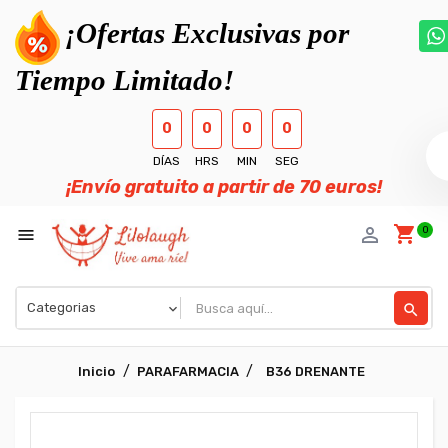
¡Ofertas Exclusivas por
Tiempo Limitado!
0
0
0
0
DÍAS
HRS
MIN
SEG
¡Envío gratuito a partir de 70 euros!
shopping_cart
person_outline
0

search
Inicio
PARAFARMACIA
B36 DRENANTE