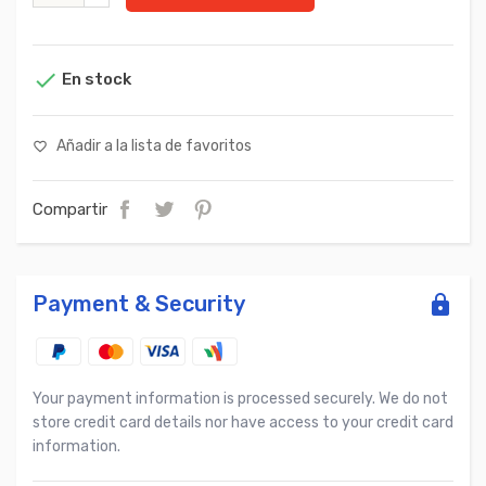

En stock
Añadir a la lista de favoritos
favorite_border
Compartir
Payment & Security
Your payment information is processed securely. We do not
store credit card details nor have access to your credit card
information.