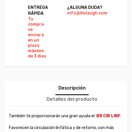
ENTREGA
¿ALGUNA DUDA?
PA
info@lilolaugh.com
Vi
RÁPIDA
Ca
Tu
Co
compra
se
enviará
en un
plazo
máximo
de 3 días
Descripción
Detalles del producto
También te proporcionarán una gran ayuda el
B8 CIR LINF
.
Favorecen la circulación linfática y de retorno, con más