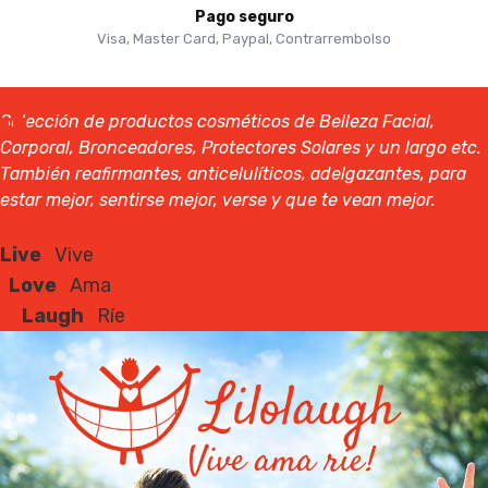
Pago seguro
Visa, Master Card, Paypal, Contrarrembolso
Selección de productos cosméticos de Belleza Facial,
Corporal, Bronceadores, Protectores Solares y un largo etc.
También reafirmantes, anticelulíticos, adelgazantes, para
estar mejor, sentirse mejor, verse y que te vean mejor.
Live
Vive
Love
Ama
Laugh
Ríe