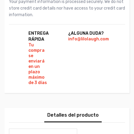
Your payment information is processed securely. We do not
store credit card details nor have access to your credit card
information.
ENTREGA
¿ALGUNA DUDA?
PA
info@lilolaugh.com
Vi
RÁPIDA
Ca
Tu
Co
compra
se
enviará
en un
plazo
máximo
de 3 días
Detalles del producto