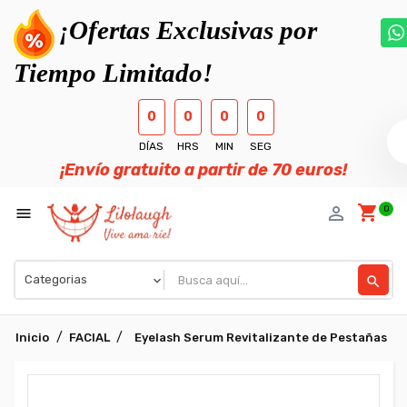
¡Ofertas Exclusivas por
Tiempo Limitado!
0
0
0
0
DÍAS
HRS
MIN
SEG
¡Envío gratuito a partir de 70 euros!
shopping_cart
person_outline
0

search
Inicio
FACIAL
Eyelash Serum Revitalizante de Pestañas