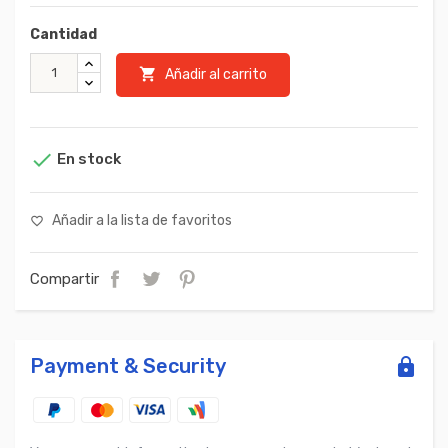
Cantidad

Añadir al carrito

En stock
Añadir a la lista de favoritos
favorite_border
Compartir
Payment & Security