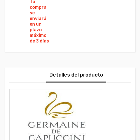
Ca
Tu
Co
compra
se
enviará
en un
plazo
máximo
de 3 días
Detalles del producto