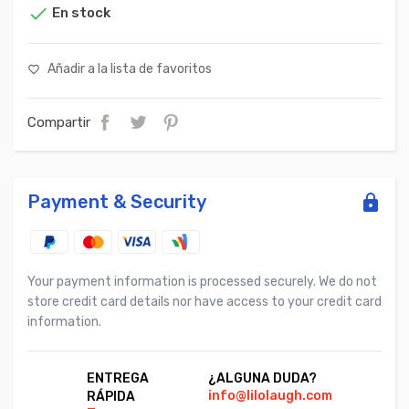

En stock
Añadir a la lista de favoritos
favorite_border
Compartir
Payment & Security
Your payment information is processed securely. We do not
store credit card details nor have access to your credit card
information.
ENTREGA
¿ALGUNA DUDA?
PA
info@lilolaugh.com
Vi
RÁPIDA