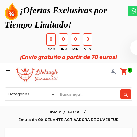
¡Ofertas Exclusivas por
Tiempo Limitado!
0
0
0
0
DÍAS
HRS
MIN
SEG
¡Envío gratuito a partir de 70 euros!
shopping_cart
person_outline
0

search
Inicio
FACIAL
Emulsión OXIGENANTE ACTIVADORA DE JUVENTUD