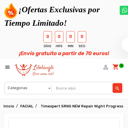
¡Ofertas Exclusivas por
Tiempo Limitado!
0
0
0
0
DÍAS
HRS
MIN
SEG
¡Envío gratuito a partir de 70 euros!
shopping_cart
person_outline
0

search
Inicio
FACIAL
Timexpert SRNS NEW Repair Night Progress