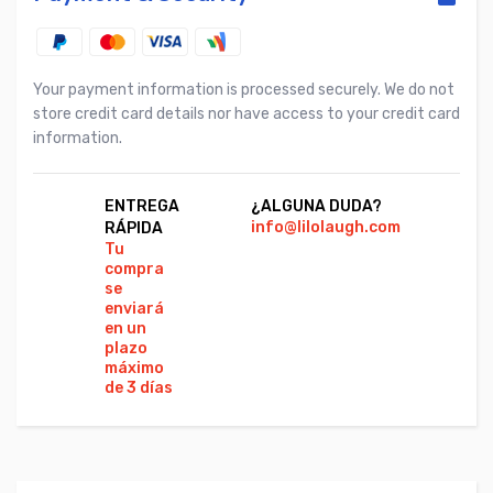
Your payment information is processed securely. We do not
store credit card details nor have access to your credit card
information.
ENTREGA
¿ALGUNA DUDA?
PA
info@lilolaugh.com
Vi
RÁPIDA
Ca
Tu
Co
compra
se
enviará
en un
plazo
máximo
de 3 días