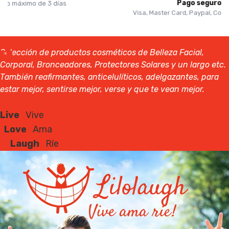
Pago seguro
Visa, Master Card, Paypal, Contrarrembolso
Selección de productos cosméticos de Belleza Facial,
Corporal, Bronceadores, Protectores Solares y un largo etc.
También reafirmantes, anticelulíticos, adelgazantes, para
estar mejor, sentirse mejor, verse y que te vean mejor.
Live
Vive
Love
Ama
Laugh
Ríe