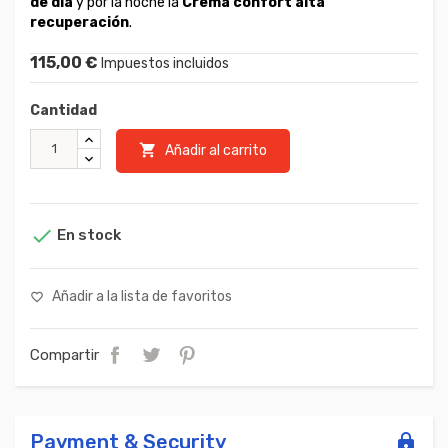
de día
y por la noche la
Crema confort alta
recuperación
.
115,00 €
Impuestos incluidos
Cantidad

Añadir al carrito

En stock
Añadir a la lista de favoritos
favorite_border
Compartir
Payment & Security