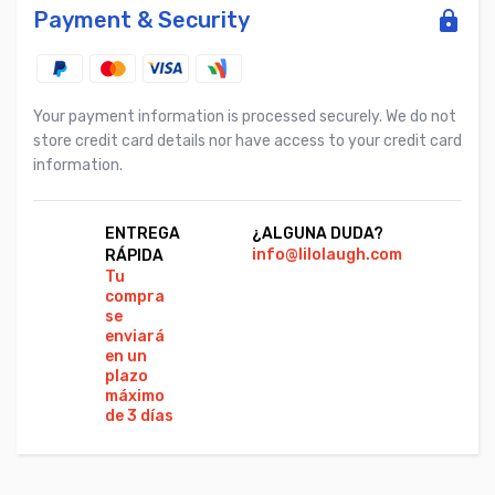
Payment & Security
Your payment information is processed securely. We do not
store credit card details nor have access to your credit card
information.
ENTREGA
¿ALGUNA DUDA?
PA
info@lilolaugh.com
Vi
RÁPIDA
Ca
Tu
Co
compra
se
enviará
en un
plazo
máximo
de 3 días