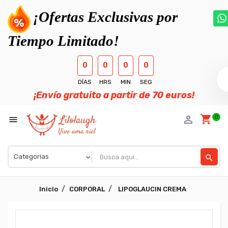
¡Ofertas Exclusivas por
Tiempo Limitado!
0
0
0
0
DÍAS
HRS
MIN
SEG
¡Envío gratuito a partir de 70 euros!
shopping_cart
person_outline
0

search
Inicio
CORPORAL
LIPOGLAUCIN CREMA