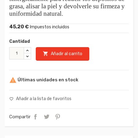
grasa, alisar la piel y devolverle su firmeza y
uniformidad natural.
45,20 €
Impuestos incluidos
Cantidad

Añadir al carrito

Últimas unidades en stock
Añadir a la lista de favoritos
favorite_border
Compartir