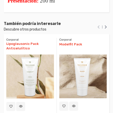
Presentación:
200 ml
También podría interesarle


Descubre otros productos
Corporal
Corporal
Lipoglausonic Pack
Modelfit Pack
Anticelulítico
favorite_border
visibility
favorite_border
visibility